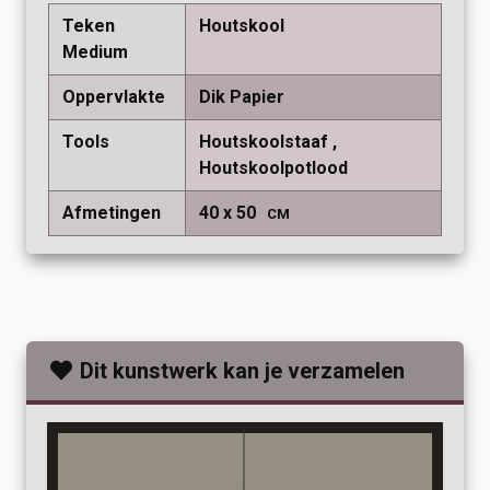
Teken
Houtskool
Medium
Oppervlakte
Dik Papier
Tools
Houtskoolstaaf
Houtskoolpotlood
Afmetingen
40
50
CM
Dit kunstwerk kan je verzamelen