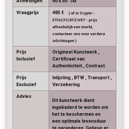
Afmetingen
40
50
CM
Vraagprijs
485
€
( of in Crypto -
ETH/LTC/XTZ/VET - prijs
afhankelijk van markt,
contacteer ons voor verdere
inlichtingen )
Prijs
Origineel Kunstwerk
Inclusief
Certificaat van
Authenticiteit
Contract
Prijs
Inlijsting
BTW
Transport
Exclusief
Verzekering
Advies
Dit kunstwerk dient
ingekaderd te worden om
het te beschermen en
een optimale levensduur
te garanderen. Gelieve er